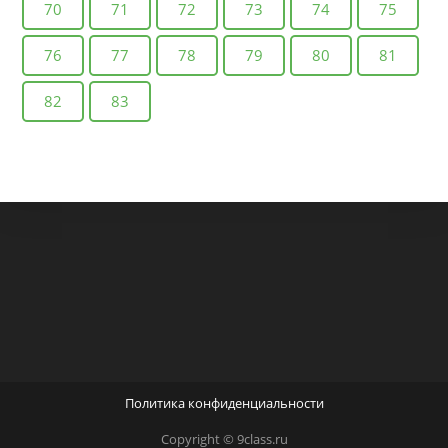
70
71
72
73
74
75
76
77
78
79
80
81
82
83
Политика конфиденциальности
Copyright © 9class.ru