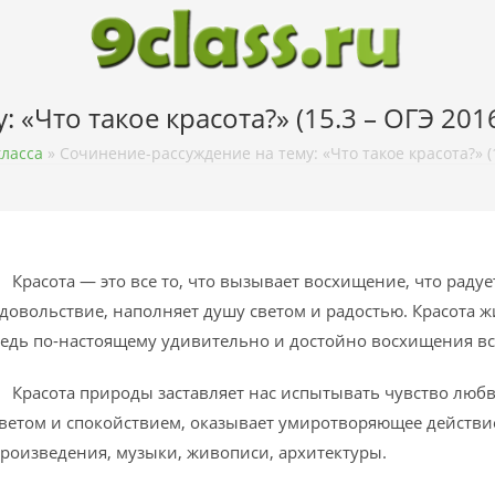
«Что такое красота?» (15.3 – ОГЭ 2016
класса
»
Сочинение-рассуждение на тему: «Что такое красота?» (
расота — это все то, что вызывает восхищение, что радует
довольствие, наполняет душу светом и радостью. Красота жи
едь по-настоящему удивительно и достойно восхищения все
расота природы заставляет нас испытывать чувство любви
ветом и спокойствием, оказывает умиротворяющее действие.
роизведения, музыки, живописи, архитектуры.