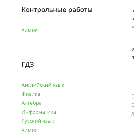
И
Контрольные работы
в
ч
м
Химия
К
в
п
ГДЗ
К
Английский язык
Физика
Е
с
Алгебра
С
Информатика
д
Русский язык
Химия