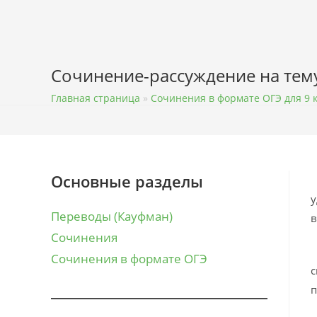
Перейти
к
содержимому
Сочинение-рассуждение на тему: 
Главная страница
»
Сочинения в формате ОГЭ для 9 
Основные разделы
К
у
Переводы (Кауфман)
в
Сочинения
К
Сочинения в формате ОГЭ
с
п