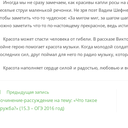
ногда мы не сразу замечаем, как красивы капли росы на ц
еселые струи маленькой речонки. Не зря поэт Вадим Шефн
тобы заметить что-то чудесное: «За мигом миг, за шагом ша
ожно заметить что-то по-настоящему прекрасное, ведь ист
расота может спасти человека от гибели. В рассказе Викт
ойне герою помогает красота музыки. Когда молодой солдат 
оследних сил, друг поймал для него по радио музыку, котор
расота наполняет сердце силой и радостью, любовью и вол
ще
Предыдущая запись
татьи
очинение-рассуждение на тему: «Что такое
ружба?» (15.3 – ОГЭ 2016 год)