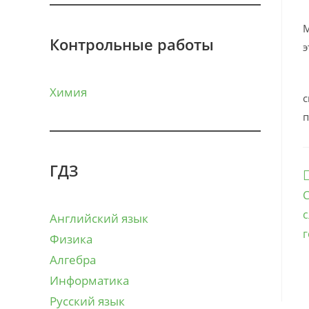
В
М
Контрольные работы
э
В
Химия
с
п
ГДЗ
Е
с
С
с
Английский язык
г
Физика
Алгебра
Информатика
Русский язык