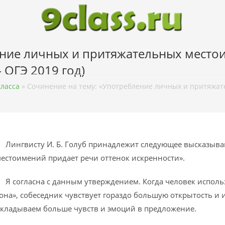
ение личных и притяжательных место
– ОГЭ 2019 год)
класса
»
Сочинение на тему: «Употребление личных и притяжате
ингвисту И. Б. Голуб принадлежит следующее высказыва
естоимений придает речи оттенок искренности».
 согласна с данным утверждением. Когда человек используе
она», собеседник чувствует гораздо большую открытость и
кладываем больше чувств и эмоций в предложение.