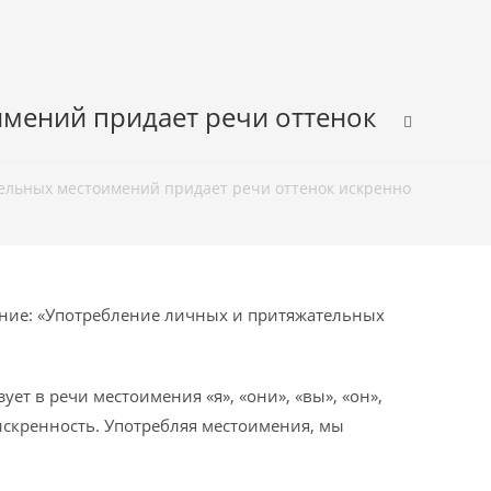
имений придает речи оттенок
льных местоимений придает речи оттенок искренности» (5 вар
ние: «Употребление личных и притяжательных
т в речи местоимения «я», «они», «вы», «он»,
 искренность. Употребляя местоимения, мы