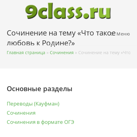
Перейти
к
содержимому
Сочинение на тему «Что такое
Меню
любовь к Родине?»
Главная страница
»
Сочинения
»
Сочинение на тему «Что та
Основные разделы
Переводы (Кауфман)
Сочинения
Сочинения в формате ОГЭ