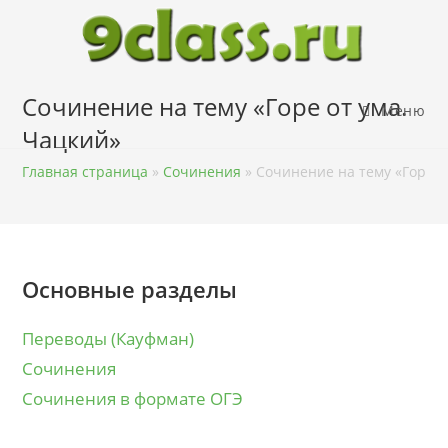
Перейти
к
содержимому
Сочинение на тему «Горе от ума.
Меню
Чацкий»
Главная страница
»
Сочинения
»
Сочинение на тему «Горе о
Основные разделы
Переводы (Кауфман)
Сочинения
Сочинения в формате ОГЭ