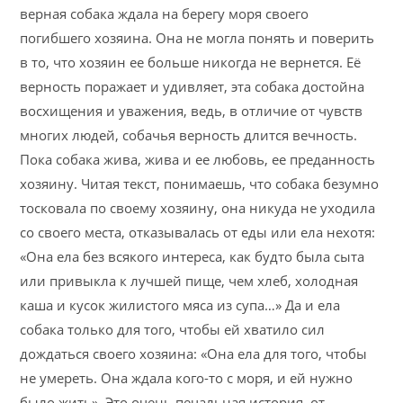
верная собака ждала на берегу моря своего
погибшего хозяина. Она не могла понять и поверить
в то, что хозяин ее больше никогда не вернется. Её
верность поражает и удивляет, эта собака достойна
восхищения и уважения, ведь, в отличие от чувств
многих людей, собачья верность длится вечность.
Пока собака жива, жива и ее любовь, ее преданность
хозяину. Читая текст, понимаешь, что собака безумно
тосковала по своему хозяину, она никуда не уходила
со своего места, отказывалась от еды или ела нехотя:
«Она ела без всякого интереса, как будто была сыта
или привыкла к лучшей пище, чем хлеб, холодная
каша и кусок жилистого мяса из супа…» Да и ела
собака только для того, чтобы ей хватило сил
дождаться своего хозяина: «Она ела для того, чтобы
не умереть. Она ждала кого-то с моря, и ей нужно
было жить». Это очень печальная история, от