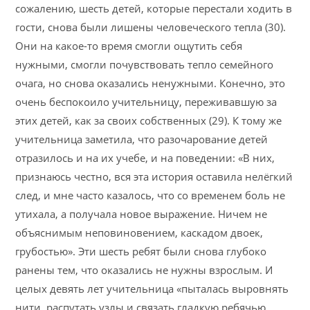
сожалению, шесть детей, которые перестали ходить в
гости, снова были лишены человеческого тепла (30).
Они на какое-то время смогли ощутить себя
нужными, смогли почувствовать тепло семейного
очага, но снова оказались ненужными. Конечно, это
очень беспокоило учительницу, переживавшую за
этих детей, как за своих собственных (29). К тому же
учительница заметила, что разочарование детей
отразилось и на их учебе, и на поведении: «В них,
признаюсь честно, вся эта история оставила нелёгкий
след, и мне часто казалось, что со временем боль не
утихала, а получала новое выражение. Ничем не
объяснимым неповиновением, каскадом двоек,
грубостью». Эти шесть ребят были снова глубоко
ранены тем, что оказались не нужны взрослым. И
целых девять лет учительница «пыталась выровнять
нити, распутать узлы и связать гладкую ребячью