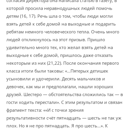
согласия директора она написала статью в газету, в
которой просила неравнодушных людей помочь
детям (16, 17). Речь шла о том, чтобы люди могли
взять детей к себе домой на выходные и подарить
ребятам немного человеческого тепла. Очень много
людей откликнулось на этот призыв. Пришло
удивительно много тех, кто желал взять детей на
выходные к себе домой, пришлось даже отказать
некоторым из них (21,22). После окончания первого
класса итоги были таковы: «…Пятерых детишек
усыновили и удочерили. Десять мальчиков и
девочек, как мы и предполагали, нашли хороших
друзей. Шестеро — обстоятельства сложились так — в
гости ходить перестали». С этим результатом и связан
фрагмент текста: ««И с точки зрения
результативности счёт пятнадцать — шесть не так уж
плох. Но я не про пятнадцать. Я про шесть…». К