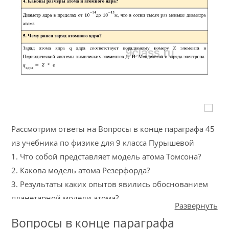
Рассмотрим ответы на Вопросы в конце параграфа 45
из учебника по физике для 9 класса Пурышевой
1. Что собой представляет модель атома Томсона?
2. Какова модель атома Резерфорда?
3. Результаты каких опытов явились обоснованием
планетарной модели атома?
Развернуть
4. Каковы размеры атома и атомного ядра?
Вопросы в конце параграфа
5. Чему равен заряд атомного ядра?