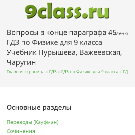
Перейти
к
содержимому
Вопросы в конце параграфа 45 –
Меню
ГДЗ по Физике для 9 класса
Учебник Пурышева, Важеевская,
Чаругин
Главная страница
»
ГДЗ
»
ГДЗ по Физике для 9 класса
»
ГДЗ Ф
Основные разделы
Переводы (Кауфман)
Сочинения