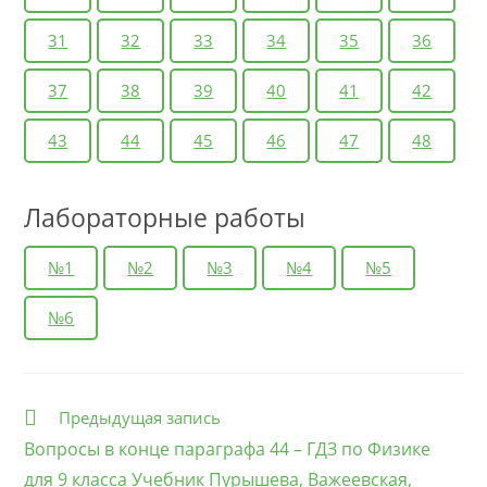
31
32
33
34
35
36
37
38
39
40
41
42
43
44
45
46
47
48
Лабораторные работы
№1
№2
№3
№4
№5
№6
Еще
Предыдущая запись
статьи
Вопросы в конце параграфа 44 – ГДЗ по Физике
для 9 класса Учебник Пурышева, Важеевская,