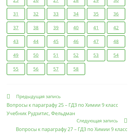
5. Рассчитайте объём (н. у.) и массу аммиака,
требующегося для получения 5 т нитрата аммония.
31
32
33
34
35
36
1. Установите соответствие между исходными и
37
38
39
40
41
42
полученными веществами.
1) (NH4)2CO3→
43
44
45
46
47
48
2) NH4Cl + H2SO4→
3) (NH4)2SO4 + КОН→
49
50
51
52
53
54
4) (NH4)2SO4 + Ba(NO3)2→
55
56
57
58
2. Отрицательную степень окисления азот проявляет
в соединении
1) NO
2) N2O3
Еще
Предыдущая запись
статьи
3) HNO3
Вопросы к параграфу 25 – ГДЗ по Химии 9 класс
4) NH3
Учебник Рудзитис, Фельдман
Следующая запись
Вопросы к параграфу 27 – ГДЗ по Химии 9 класс