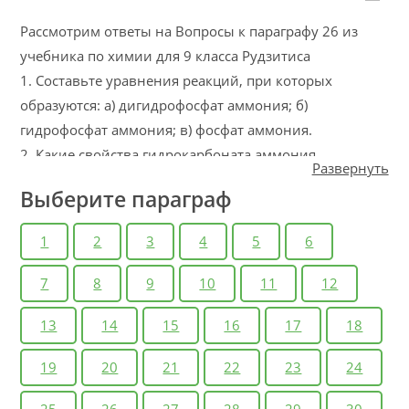
Рассмотрим ответы на Вопросы к параграфу 26 из
учебника по химии для 9 класса Рудзитиса
1. Составьте уравнения реакций, при которых
образуются: а) дигидрофосфат аммония; б)
гидрофосфат аммония; в) фосфат аммония.
2. Какие свойства гидрокарбоната аммония
Развернуть
используют при выпечке кондитерских изделий?
Выберите параграф
Напишите уравнение реакции.
3. Начертите в тетради таблицу. В соответствующих
1
2
3
4
5
6
графах запишите молекулярные и ионные уравнения
реакций, поясняющих химические свойства
7
8
9
10
11
12
указанных солей. Проверьте выполнение задания у
13
14
15
16
17
18
соседа по парте.
4. 10,7 г хлорида аммония смешали с гидроксидом
19
20
21
22
23
24
кальция и смесь нагрели. Какой газ выделился?
Рассчитайте его массу и объём (н. у.).
25
26
27
28
29
30