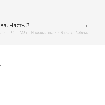
ва. Часть 2
аница 84 — ГДЗ по Информатике для 9 класса Рабочая тетрадь Б
.