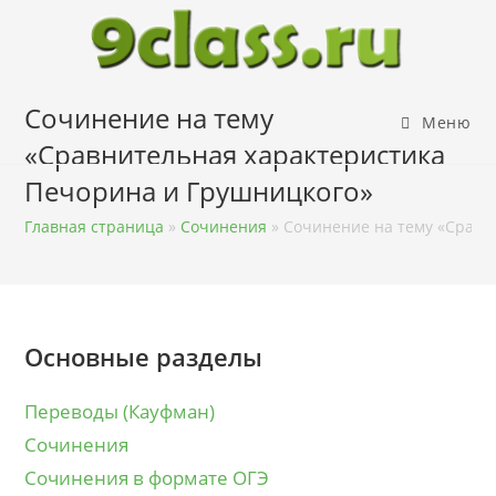
Перейти
к
содержимому
Сочинение на тему
Меню
«Сравнительная характеристика
Печорина и Грушницкого»
Главная страница
»
Сочинения
»
Сочинение на тему «Сравн
Основные разделы
Переводы (Кауфман)
Сочинения
Сочинения в формате ОГЭ