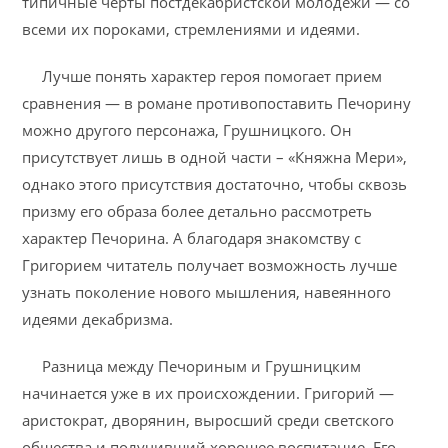
типичные черты постдекабристской молодежи — со
всеми их пороками, стремлениями и идеями.
Лучше понять характер героя помогает прием
сравнения — в романе противопоставить Печорину
можно другого персонажа, Грушницкого. Он
присутствует лишь в одной части – «Княжна Мери»,
однако этого присутствия достаточно, чтобы сквозь
призму его образа более детально рассмотреть
характер Печорина. А благодаря знакомству с
Григорием читатель получает возможность лучше
узнать поколение нового мышления, навеянного
идеями декабризма.
Разница между Печориным и Грушницким
начинается уже в их происхождении. Григорий —
аристократ, дворянин, выросший среди светского
общества и получивший хорошее воспитание. Его