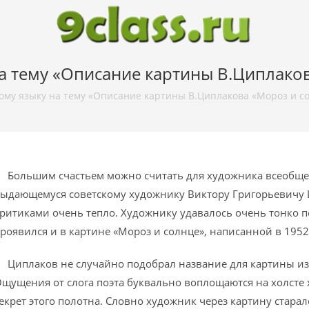
а тему «Описание картины В.Циплако
ому языку на тему «Описание картины В.Циплакова «Мороз и с
ольшим счастьем можно считать для художника всеобщее 
ыдающемуся советскому художнику Виктору Григорьевичу 
ритиками очень тепло. Художнику удавалось очень тонко пе
роявился и в картине «Мороз и солнце», написанной в 1952
иплаков не случайно подобрал название для картины из 
щущения от слога поэта буквально воплощаются на холсте
екрет этого полотна. Словно художник через картину стар