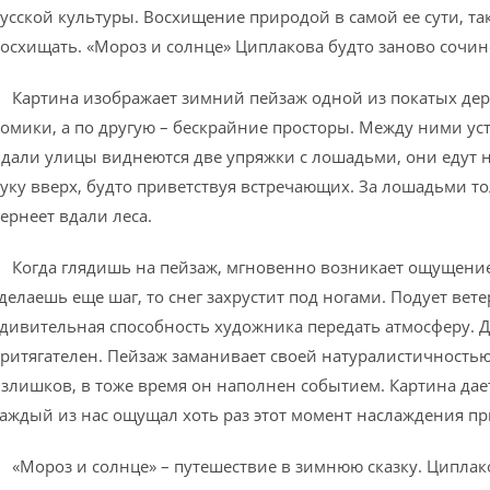
усской культуры. Восхищение природой в самой ее сути, тако
осхищать. «Мороз и солнце» Циплакова будто заново сочин
артина изображает зимний пейзаж одной из покатых дере
омики, а по другую – бескрайние просторы. Между ними уст
дали улицы виднеются две упряжки с лошадьми, они едут 
уку вверх, будто приветствуя встречающих. За лошадьми тол
ернеет вдали леса.
огда глядишь на пейзаж, мгновенно возникает ощущение с
делаешь еще шаг, то снег захрустит под ногами. Подует ветер
дивительная способность художника передать атмосферу. Д
ритягателен. Пейзаж заманивает своей натуралистичностью
злишков, в тоже время он наполнен событием. Картина дае
аждый из нас ощущал хоть раз этот момент наслаждения п
Мороз и солнце» – путешествие в зимнюю сказку. Циплаков