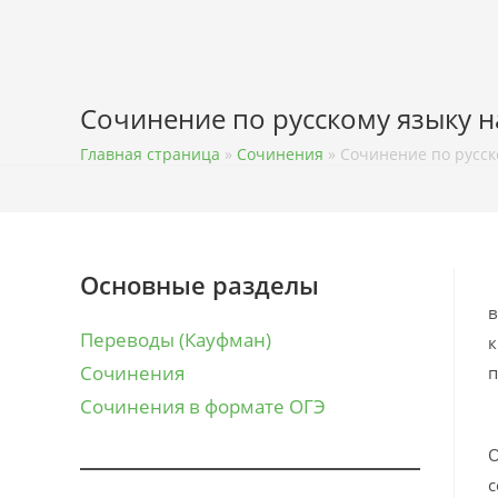
Перейти
к
содержимому
Сочинение по русскому языку н
Главная страница
»
Сочинения
»
Сочинение по русск
Основные разделы
Б
в
Переводы (Кауфман)
к
Сочинения
п
Сочинения в формате ОГЭ
Ц
О
с