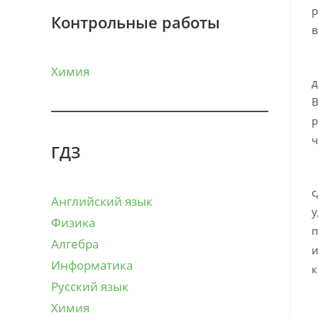
р
Контрольные работы
в
К
Химия
д
В
р
ч
ГДЗ
К
с
Английский язык
у
Физика
п
Алгебра
и
Информатика
к
Русский язык
«
Химия