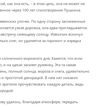
й, как она есть, – в этом цель, она не может не
енное через 100 лет стихотворение Пушкина.
венских улочек. По одну сторону заснеженные
илается узкая дорожка, она едва проглядывается.
навстречу сияющему солнцу. Извозчик вскинул
ько снег, он удаляется за горизонт и изредка
олнечного морозного дня. Кажется, что если
, и на щеках засияет румянец. Эта та самая
ень, полный солнца, мороза и снега, удивительно
 и простотой декораций. В нем нет никаких
т зрителю прочувствовать каждую деталь, ведь
риродой.
у удалось, благодаря атмосфере, передать