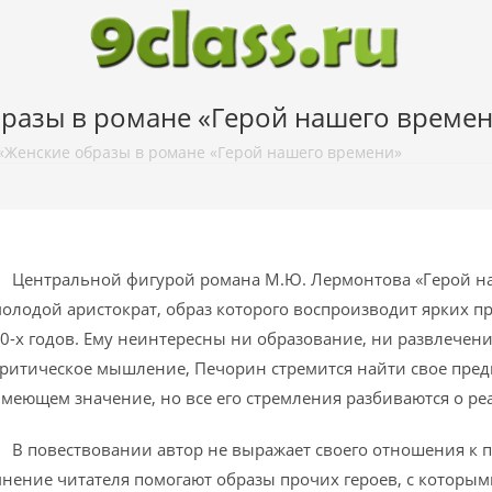
бразы в романе «Герой нашего време
«Женские образы в романе «Герой нашего времени»
ентральной фигурой романа М.Ю. Лермонтова «Герой на
олодой аристократ, образ которого воспроизводит ярких п
0-х годов. Ему неинтересны ни образование, ни развлечен
ритическое мышление, Печорин стремится найти свое пред
меющем значение, но все его стремления разбиваются о ре
 повествовании автор не выражает своего отношения к пе
нение читателя помогают образы прочих героев, с которым