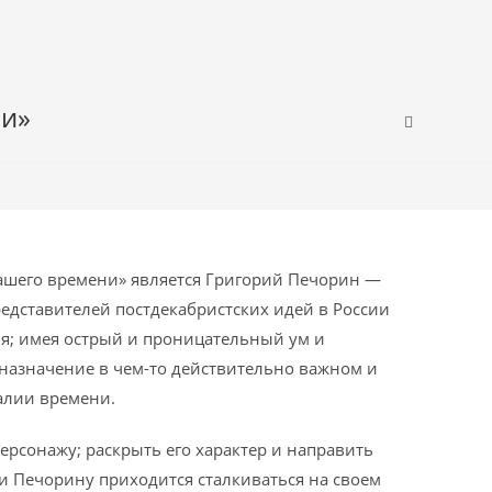
ни»
шего времени» является Григорий Печорин —
редставителей постдекабристских идей в России
ия; имея острый и проницательный ум и
назначение в чем-то действительно важном и
алии времени.
рсонажу; раскрыть его характер и направить
и Печорину приходится сталкиваться на своем