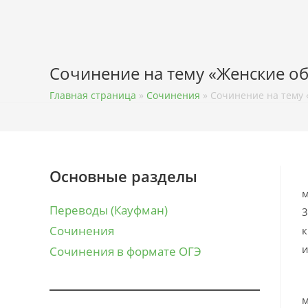
Перейти
к
содержимому
Сочинение на тему «Женские о
Главная страница
»
Сочинения
»
Сочинение на тему 
Основные разделы
Ц
м
Переводы (Кауфман)
3
Сочинения
к
и
Сочинения в формате ОГЭ
В
м