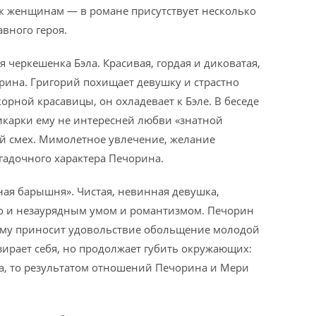
 к женщинам — в романе присутствует несколько
вного героя.
черкешенка Бэла. Красивая, гордая и диковатая,
орина. Григорий похищает девушку и страстно
орной красавицы, он охладевает к Бэле. В беседе
икарки ему не интересней любви «знатной
й смех. Мимолетное увлечение, желание
гадочного характера Печорина.
я барышня». Чистая, невинная девушка,
но и незаурядным умом и романтизмом. Печорин
; ему приносит удовольствие обольщение молодой
езирает себя, но продолжает губить окружающих:
эла, то результатом отношений Печорина и Мери