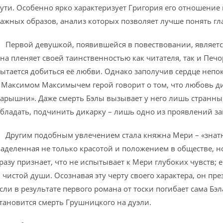
ути. Особенно ярко характеризует Григория его отношение
ажных образов, анализ которых позволяет лучше понять гла
ервой девушкой, появившейся в повествовании, является 
на пленяет своей таинственностью как читателя, так и Печ
ытается добиться её любви. Однако заполучив сердце непок
 Максимом Максимычем герой говорит о том, что любовь д
арышни». Даже смерть Бэлы вызывает у него лишь странны
бладать, подчинить дикарку – лишь одно из проявлений за
ругим подобным увлечением стала княжна Мери – «знатна
аделенная не только красотой и положением в обществе, 
разу признает, что не испытывает к Мери глубоких чувств
 чистой души. Осознавая эту черту своего характера, он пр
сли в результате первого романа от тоски погибает сама Б
тановится смерть Грушницкого на дуэли.