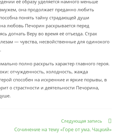
дении её образу уделяется намного меньше
замужем, она продолжает преданно любить
способна понять тайну страдающей души
 на любовь Печорин раскрывается перед
сь догнать Веру во время её отъезда. Страх
 слезам — чувства, несвойственные для одинокого
.
мально полно раскрыть характер главного героя.
ки: отчужденность, холодность, жажда
 герой способен на искренние и яркие порывы, в
рит о страстности и деятельности Печорина,
душе.
Следующая запись
Сочинение на тему «Горе от ума. Чацкий»