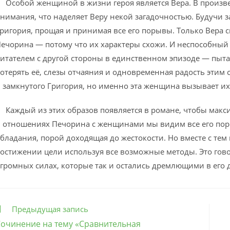
собой женщиной в жизни героя является Вера. В произве
нимания, что наделяет Веру некой загадочностью. Будучи 
ригория, прощая и принимая все его порывы. Только Вера 
ечорина — потому что их характеры схожи. И неспособный
итателем с другой стороны в единственном эпизоде — пытая
отерять её, слезы отчаяния и одновременная радость этим
 замкнутого Григория, но именно эта женщина вызывает их
аждый из этих образов появляется в романе, чтобы макси
 отношениях Печорина с женщинами мы видим все его поро
бладания, порой доходящая до жестокости. Но вместе с тем
остижении цели используя все возможные методы. Это гово
громных силах, которые так и остались дремлющими в его 
ще
Предыдущая запись
татьи
очинение на тему «Сравнительная