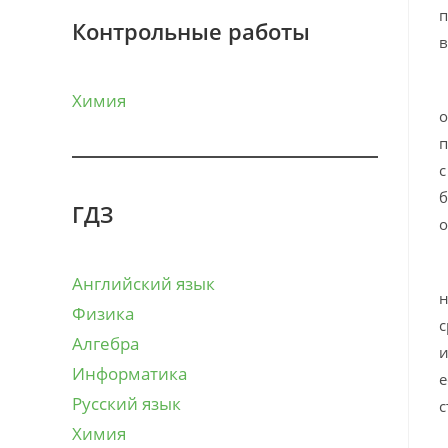
п
Контрольные работы
в
П
Химия
о
п
с
б
ГДЗ
о
Д
Английский язык
н
Физика
с
Алгебра
и
Информатика
е
Русский язык
с
Химия