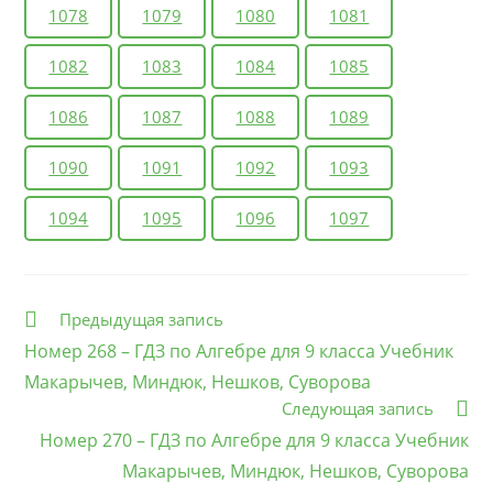
1078
1079
1080
1081
1082
1083
1084
1085
1086
1087
1088
1089
1090
1091
1092
1093
1094
1095
1096
1097
Еще
Предыдущая запись
статьи
Номер 268 – ГДЗ по Алгебре для 9 класса Учебник
Макарычев, Миндюк, Нешков, Суворова
Следующая запись
Номер 270 – ГДЗ по Алгебре для 9 класса Учебник
Макарычев, Миндюк, Нешков, Суворова