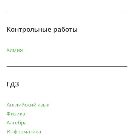
Контрольные работы
Химия
ГДЗ
Английский язык
Физика
Алгебра
Информатика