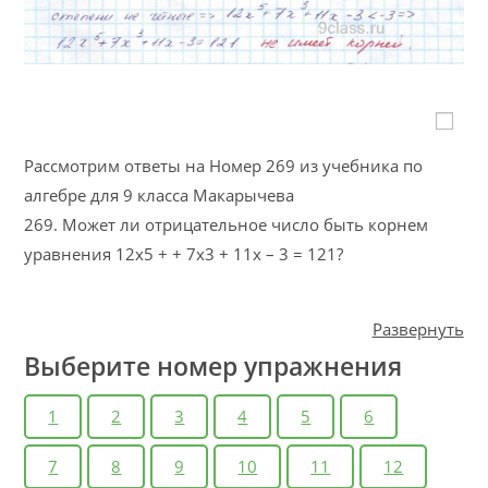
Рассмотрим ответы на Номер 269 из учебника по
алгебре для 9 класса Макарычева
269. Может ли отрицательное число быть корнем
уравнения 12х5 + + 7х3 + 11х – 3 = 121?
Развернуть
Выберите номер упражнения
1
2
3
4
5
6
7
8
9
10
11
12