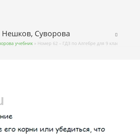
, Нешков, Суворова
ворова учебник
»
Номер 62 – ГДЗ по Алгебре для 9 класса Учеб