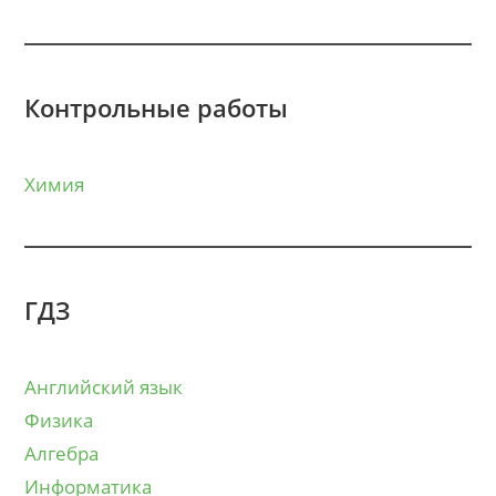
Контрольные работы
Химия
ГДЗ
Английский язык
Физика
Алгебра
Информатика