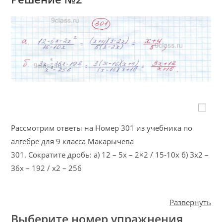
Рассмотрим ответы на Номер 301 из учебника по
алгебре для 9 класса Макарычева
301. Сократите дробь: а) 12 – 5х – 2×2 / 15-10х б) Зх2 –
З6х – 192 / х2 – 256
Развернуть
Выберите номер упражнения