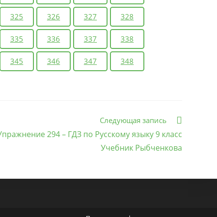
325
326
327
328
335
336
337
338
345
346
347
348
Следующая запись
Упражнение 294 – ГДЗ по Русскому языку 9 класс
Учебник Рыбченкова