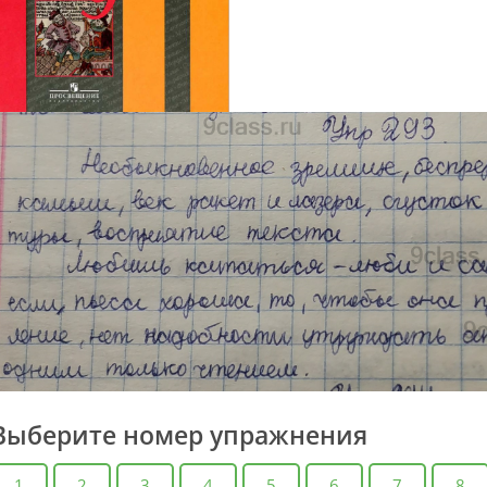
Выберите номер упражнения
1
2
3
4
5
6
7
8