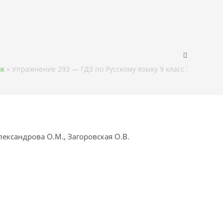
ик
»
Упражнение 293 — ГДЗ по Русскому языку 9 класс Учебник 
ександрова О.М., Загоровская О.В.