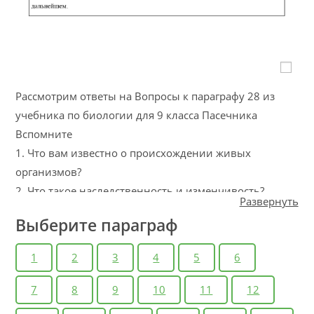
Рассмотрим ответы на Вопросы к параграфу 28 из
учебника по биологии для 9 класса Пасечника
Вспомните
1. Что вам известно о происхождении живых
организмов?
2. Что такое наследственность и изменчивость?
Развернуть
Дополнительный материал
Выберите параграф
Возьмите в библиотеке книгу Ч. Дарвина
«Происхождение видов путём естественного отбора»
1
2
3
4
5
6
с комментариями современных
учёных−эволюционистов А. В. Яблокова и Б. М.
7
8
9
10
11
12
Медникова (М.: Просвещение, 1986), почитайте её.