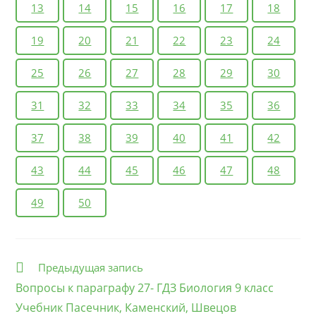
13
14
15
16
17
18
Попробуйте определить, в каком стиле написана эта
книга. По каким признакам можно установить, что
19
20
21
22
23
24
книга написана научным языком? Подтвердите
примерами.
25
26
27
28
29
30
Вопросы
1. Что такое эволюция?
31
32
33
34
35
36
2. В чём состоят основные положения
37
38
39
40
41
42
эволюционного учения Ч. Дарвина?
Задания
43
44
45
46
47
48
1. Понаблюдайте за двумя особями животных и/или
растений, которые относятся к одному виду.
49
50
Составьте списки различий.
2. Подготовьте сообщения о Ч. Дарвине как
учёном−исследователе и основоположнике учения
Еще
Предыдущая запись
об эволюции органического мира.
статьи
Вопросы к параграфу 27- ГДЗ Биология 9 класс
Подумайте
Учебник Пасечник, Каменский, Швецов
Какое значение для развития биологии как науки