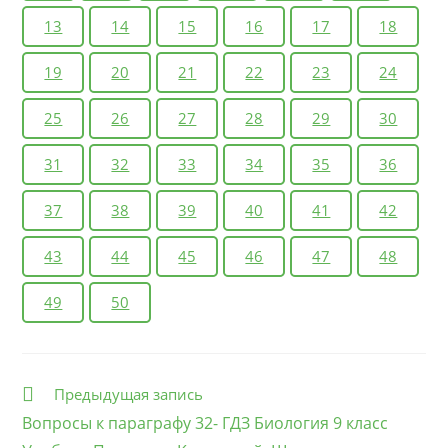
недостатка влаги (кактусы, молочаи, алоэ) и в
13
14
15
16
17
18
нормальной (по данному параметру) среде (гибискус,
традесканция, папоротники). Обратите внимание на
19
20
21
22
23
24
размер и форму листьев и стеблей, наличие
опушения и воскового слоя на поверхности зелёных
25
26
27
28
29
30
частей растений, оттенок их окраски.
2. Ответьте на вопросы:
31
32
33
34
35
36
1) В каких местах обитают изучаемые растения?
37
38
39
40
41
42
2) В каких органах они запасают влагу?
3) Какие особенности строения этих растений
43
44
45
46
47
48
уменьшают потери влаги через испарение?
4) Какие черты изучаемых растений уменьшают риск
49
50
перегрева?
3. Заполните таблицу.
4. Сделайте вывод о главных приспособлениях
Еще
Предыдущая запись
растений к обитанию в условиях засухи.Вопросы
статьи
Вопросы к параграфу 32- ГДЗ Биология 9 класс
1. Как в процессе эволюции формируются адаптации?