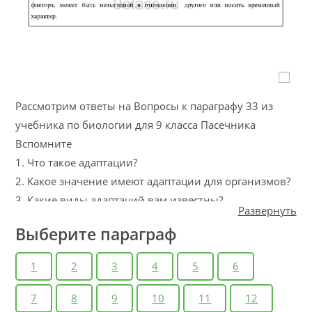
Рассмотрим ответы на Вопросы к параграфу 33 из
учебника по биологии для 9 класса Пасечника
Вспомните
1. Что такое адаптации?
2. Какое значение имеют адаптации для организмов?
3. Какие виды адаптаций вам известны?
Развернуть
Моя лаборатория
Выберите параграф
Изучение приспособленности организмов к среде
обитания
1
2
3
4
5
6
1. Сравните внешнее строение комнатных растений,
которые в природе произрастают в условиях
7
8
9
10
11
12