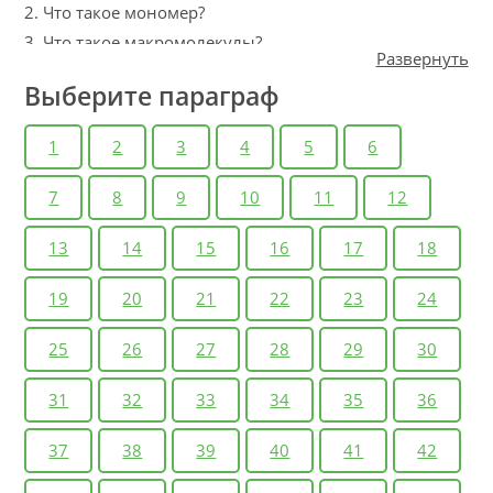
2. Что такое мономер?
3. Что такое макромолекулы?
Развернуть
Вопросы
Выберите параграф
1. Почему представление о божественном
происхождении жизни нельзя ни подтвердить, ни
1
2
3
4
5
6
опровергнуть?
2. Каковы основные положения гипотезы А. И.
7
8
9
10
11
12
Опарина — Дж. Холдейна?
13
14
15
16
17
18
3. Какие экспериментальные доказательства можно
привести в подтверждение данной гипотезы?
19
20
21
22
23
24
4. Какие доводы приводят оппоненты, критикуя
гипотезу А. И. Опарина?
25
26
27
28
29
30
Задания
Приведите возможные доводы за и против гипотезы
31
32
33
34
35
36
панспермии.
37
38
39
40
41
42
Подумайте
Ч. Дарвин в 1871 г. писал: «Но если бы сейчас…в