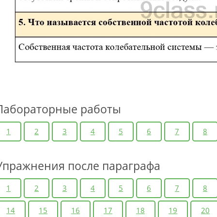
Лабораторные работы
1
2
3
4
5
6
7
8
Упражнения после параграфа
1
2
3
4
5
6
7
8
14
15
16
17
18
19
20