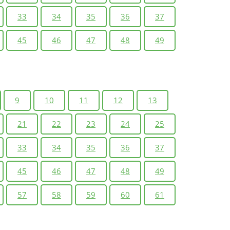
33
34
35
36
37
45
46
47
48
49
9
10
11
12
13
21
22
23
24
25
33
34
35
36
37
45
46
47
48
49
57
58
59
60
61