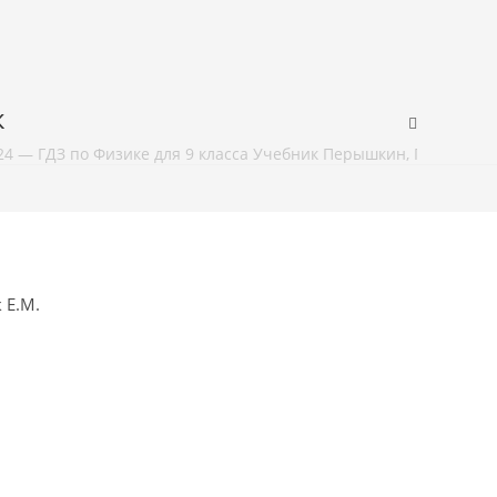
к
24 — ГДЗ по Физике для 9 класса Учебник Перышкин, Гутник
 Е.М.