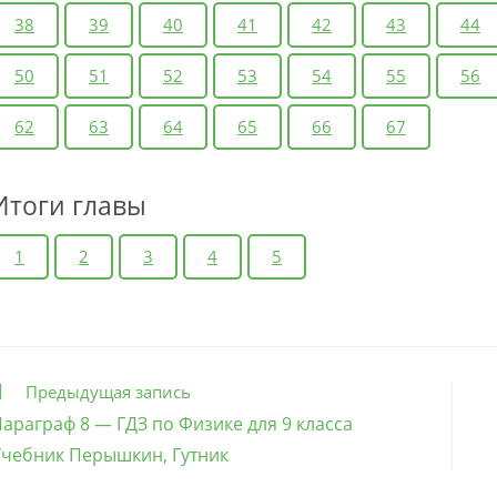
38
39
40
41
42
43
44
50
51
52
53
54
55
56
62
63
64
65
66
67
Итоги главы
1
2
3
4
5
ще
Предыдущая запись
татьи
араграф 8 — ГДЗ по Физике для 9 класса
чебник Перышкин, Гутник