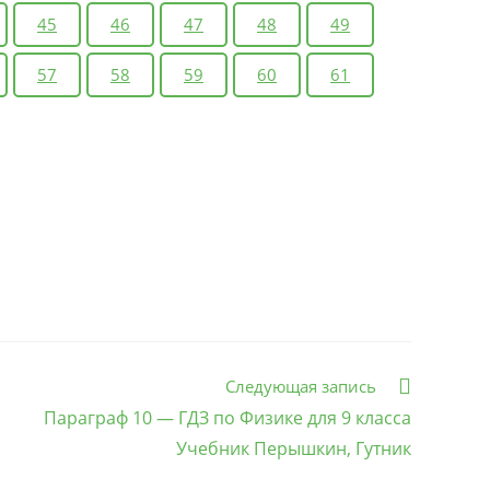
45
46
47
48
49
57
58
59
60
61
Следующая запись
Параграф 10 — ГДЗ по Физике для 9 класса
Учебник Перышкин, Гутник