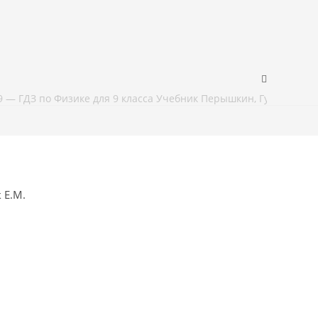
9 — ГДЗ по Физике для 9 класса Учебник Перышкин, Гутник
 Е.М.