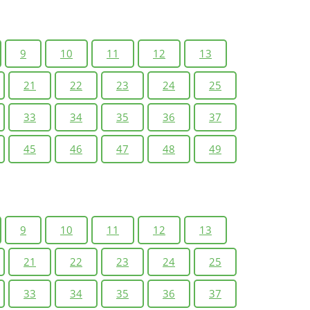
9
10
11
12
13
21
22
23
24
25
33
34
35
36
37
45
46
47
48
49
9
10
11
12
13
21
22
23
24
25
33
34
35
36
37