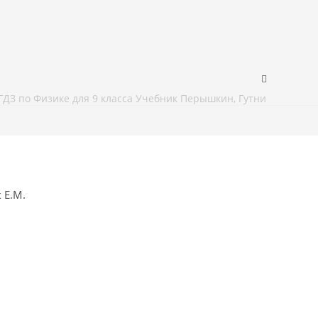
ГДЗ по Физике для 9 класса Учебник Перышкин, Гутник
 Е.М.