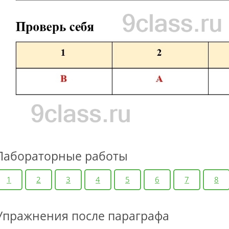
Лабораторные работы
1
2
3
4
5
6
7
8
Упражнения после параграфа