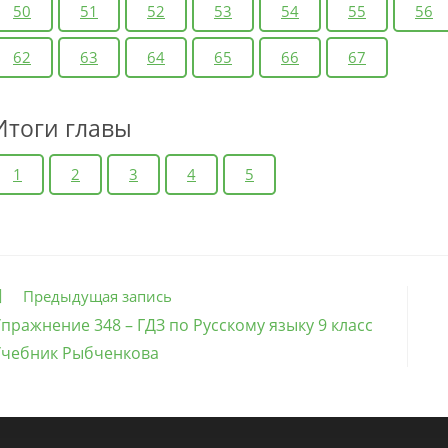
50
51
52
53
54
55
56
62
63
64
65
66
67
Итоги главы
1
2
3
4
5
ще
Предыдущая запись
татьи
пражнение 348 – ГДЗ по Русскому языку 9 класс
Учебник Рыбченкова