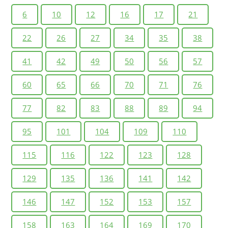
Где и почему в России расположены территории с
6
10
12
16
17
21
наибольшей степенью комфортности природных
условий?
22
26
27
34
35
38
41
42
49
50
56
57
60
65
66
70
71
76
77
82
83
88
89
94
95
101
104
109
110
115
116
122
123
128
129
135
136
141
142
146
147
152
153
157
158
163
164
169
170