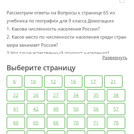
Рассмотрим ответы на Вопросы к странице 65 из
учебника по географии для 9 класса Домогацких
1. Какова численность населения России?
2. Какое место по численности населения среди стран
мира занимает Россия?
3.Что такое естественный прирост населения?
Развернуть
4. Что такое воспроизводство населения?
Выберите страницу
5. Какие существуют типы воспроизводства?
6. Сколько демографических кризисов пережила
6
10
12
16
17
21
Россия в XX-XXI вв?
22
26
27
34
35
38
1. Дайте определение понятию “естественная убыль
населения”.
41
42
49
50
56
57
2. Чем отличаются типы воспроизводства населения?
60
65
66
70
71
76
3. Почему в северных районах страны особенно
велика убыль населения?