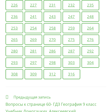
226
227
231
232
235
3. Оцените демографическую ситуацию в России и
отдельных ее территориях.
236
241
243
247
248
253
254
258
259
264
265
269
270
275
276
280
281
286
287
292
293
297
298
303
304
308
309
312
316
Еще
Предыдущая запись
статьи
Вопросы к странице 60- ГДЗ География 9 класс
Учебник Домогацких, Алексеевский