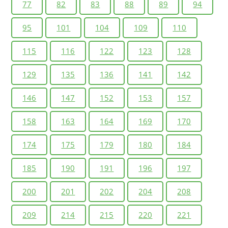
77
82
83
88
89
94
4. С чем связан последний демографический кризис в
России?
95
101
104
109
110
5. В чем сложности преодоления демографического
кризиса?
115
116
122
123
128
129
135
136
141
142
1. Естественный прирост, рождаемость и смертность
могут измеряться как в абсолютных показателях, то
146
147
152
153
157
есть в количестве человек так и в промилле. Во
втором случае показатели рассчитываются на тысячу
158
163
164
169
170
жителей страны или какого-либо региона. Составьте
формулы, позволяющие связать абсолютные
174
175
179
180
184
показатели из расчета на тысячу жителей.
185
190
191
196
197
Определите названные показатели для нескольких
субъектов Федерации.
200
201
202
204
208
2. Проанализируйте график на рисунке 20.
Сформулируйте вывод о периодах изменения
209
214
215
220
221
численности населения.