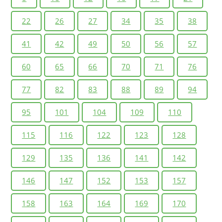
региона?
22
26
27
34
35
38
1. Представьте тематическую информацию,
изображенную на рисунке 36, в виде таблицы,
41
42
49
50
56
57
столбчатой диаграммы. Сформулируйте вывод по
60
65
66
70
71
76
содержанию иллюстрации.
2. Выявите и назовите особенности размещения
77
82
83
88
89
94
крупных городов.
95
101
104
109
110
1. Что характеризует современный тип
воспроизводства расселения?
115
116
122
123
128
2. Какие существуют виды трудовой деятельности?
129
135
136
141
142
3. Смешанная форма физического и умственного
труда.
146
147
152
153
157
Как вы думаете
158
163
164
169
170
Каким требованием должен соответствовать
работник в современных социально-экономических