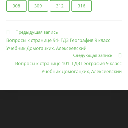
308
309
312
316
Еще
Предыдущая запись
статьи
Вопросы к странице 94- ГДЗ География 9 класс
Учебник Домогацких, Алексеевский
Следующая запись
Вопросы к странице 101- ГДЗ География 9 класс
Учебник Домогацких, Алексеевский