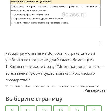
Рассмотрим ответы на Вопросы к странице 95 из
учебника по географии для 9 класса Домогацких
1. Как вы понимаете фразу: “Многонациональность —
естественная форма существования Российского
государства”?
2. Почему Россия считается центром православия?
Развернуть
3. С чем связано широкое распространение ислама на
Выберите страницу
территории России?
4. Какие народы живут на территории вашего
6
10
12
16
17
21