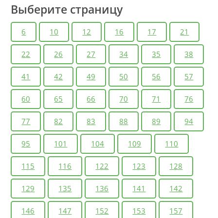
Выберите страницу
Как вы думаете
6
10
12
16
17
21
Каково влияние многолетней мерзлоты на
хозяйственную деятельность человека в пределах
22
26
27
34
35
38
Восточной Сибири?
41
42
49
50
56
57
60
65
66
70
71
76
77
82
83
88
89
94
95
101
104
109
110
115
116
122
123
128
129
135
136
141
142
146
147
152
153
157