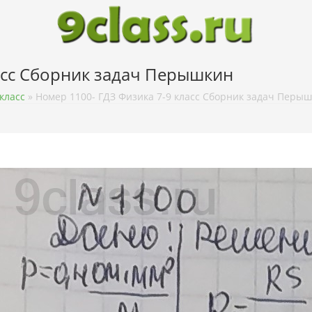
асс Сборник задач Перышкин
класс
»
Номер 1100- ГДЗ Физика 7-9 класс Сборник задач Перы