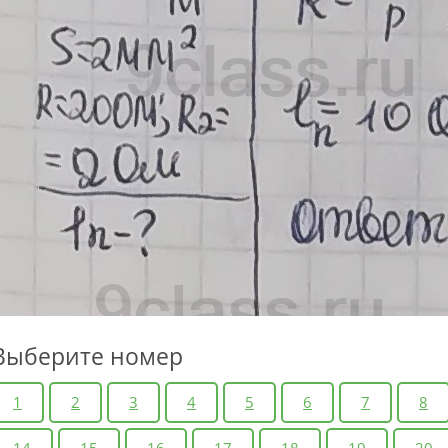
Выберите номер
1
2
3
4
5
6
7
8