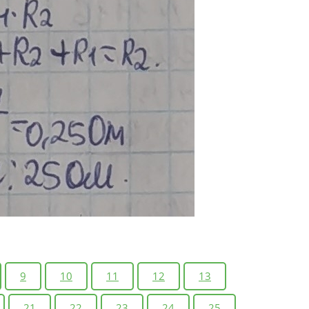
9
10
11
12
13
21
22
23
24
25