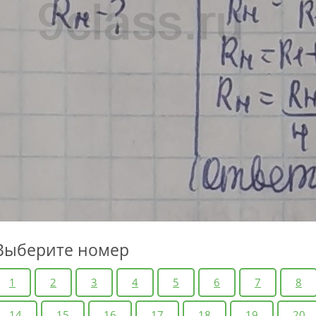
Выберите номер
1
2
3
4
5
6
7
8
14
15
16
17
18
19
20