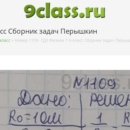
асс Сборник задач Перышкин
класс
»
Номер 1109- ГДЗ Физика 7-9 класс Сборник задач Перы