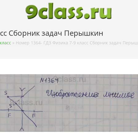
асс Сборник задач Перышкин
класс
»
Номер 1364- ГДЗ Физика 7-9 класс Сборник задач Перы