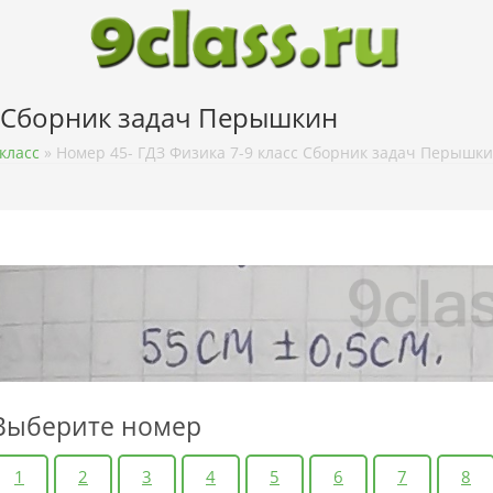
с Сборник задач Перышкин
класс
»
Номер 45- ГДЗ Физика 7-9 класс Сборник задач Перышк
Выберите номер
1
2
3
4
5
6
7
8