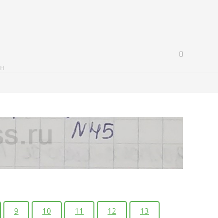
ин
9
10
11
12
13