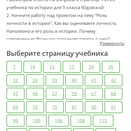
учебника по истории для 9 класса Юдовской
2. Начните работу над проектом на тему “Роль
личности в истории”. Как вы оцениваете личность
Наполеона и его роль в истории. Почему
современная Франция сохраняет память о нем?
Развернуть
Какова была роль России в падении Наполеона?
Выберите страницу учебника
3. Подготовьте проект на тему “Объединители”. В нем
7
14
15
17
24
26
расскажите о деятельности К. Кавура и О. Бисмарка.
Сравните их биографии и применявшиеся ими
32
33
39
40
41
42
методы объединения. Постарайтесь выявить
сходства и различия и возможное взаимное влияние
47
48
57
58
67
68
друг на друга этих политиков. Какова ваша личная
69
70
79
81
90
91
точка зрения на эти две исторические фигуры.
99
100
106
108
115
4. Прочитайте роман Ч. Диккенса “Приключения
Оливера Твиста”. На его основе сделайте сообщение