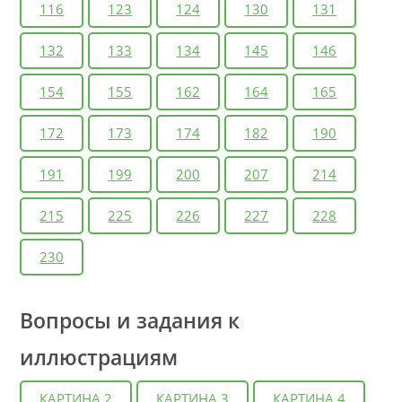
116
123
124
130
131
на темы “Один день в работном доме”, “Бедняк на
улицах Лондона”.
132
133
134
145
146
5. На основе романа Г. Бичер-Стоу “Хижина дяди
154
155
162
164
165
Тома”. Составьте рассказ “Один день чернокожего
172
173
174
182
190
раба на плантации”.
191
199
200
207
214
215
225
226
227
228
230
Вопросы и задания к
иллюстрациям
КАРТИНА 2
КАРТИНА 3
КАРТИНА 4