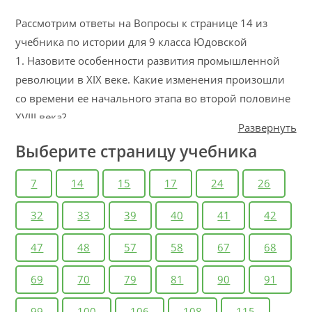
Рассмотрим ответы на Вопросы к странице 14 из
учебника по истории для 9 класса Юдовской
1. Назовите особенности развития промышленной
революции в XIX веке. Какие изменения произошли
со времени ее начального этапа во второй половине
XVIII века?
Развернуть
2. Какое влияние на экономику оказала
Выберите страницу учебника
“транспортная революция”?
3. В чем проявлялась неравномерность
7
14
15
17
24
26
промышленного развития в XIX веке ?
4. К каким последствиям в экономическом развитии
32
33
39
40
41
42
привел мировой экономический кризис 1873 года?
47
48
57
58
67
68
5. Каковы причины роста сельскохозяйственного
производства?
69
70
79
81
90
91
99
100
106
108
115