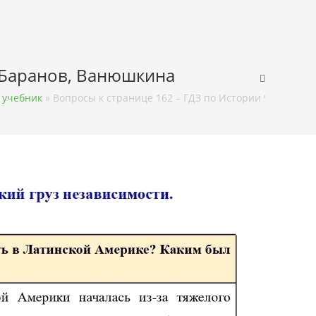
, Баранов, Ванюшкина
 учебник
»
Вопросы к странице 162 – ГДЗ по Истории 9 класс 