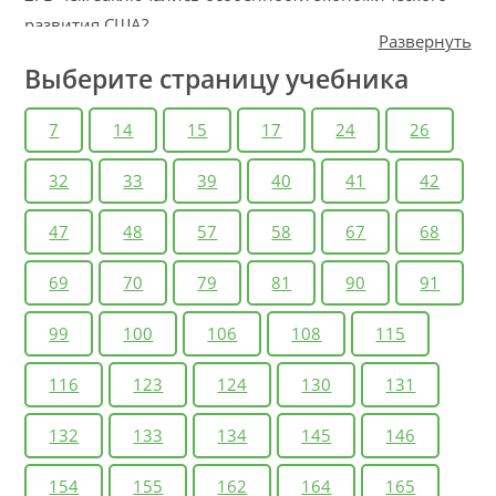
развития США?
Развернуть
3. Почему сохранение рабства препятствовало
Выберите страницу учебника
прогрессу в политике и экономике? Дайте
развернутый ответ
7
14
15
17
24
26
4. Каковы причины Гражданской войны в США?
Назовите ее особенности и результаты.
32
33
39
40
41
42
1. Сравните особенности исторического развития
47
48
57
58
67
68
США и европейских стран, например Англии и
Франции. В чем вы видите черты сходства и
69
70
79
81
90
91
различия в экономике, политике и социальных
отношениях?
99
100
106
108
115
2. Подумайте, благодаря каким факторам Гражданская
война продлилась так долго и носила столь
116
123
124
130
131
кровопролитный характер.
132
133
134
145
146
154
155
162
164
165