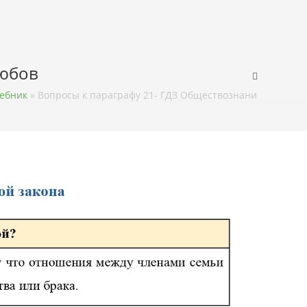
любов
чебник
»
Вопросы к параграфу 21- ГДЗ Обществознание 9 класс 