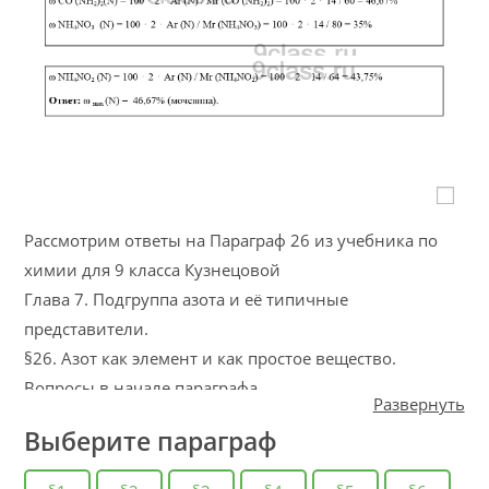
Рассмотрим ответы на Параграф 26 из учебника по
химии для 9 класса Кузнецовой
Глава 7. Подгруппа азота и её типичные
представители.
§26. Азот как элемент и как простое вещество.
Вопросы в начале параграфа
Развернуть
Когда, кем и как был открыт элемент азот? Как
Выберите параграф
распространён этот элемент в природе? Чем
объясняется несовпадение его названия с символом?