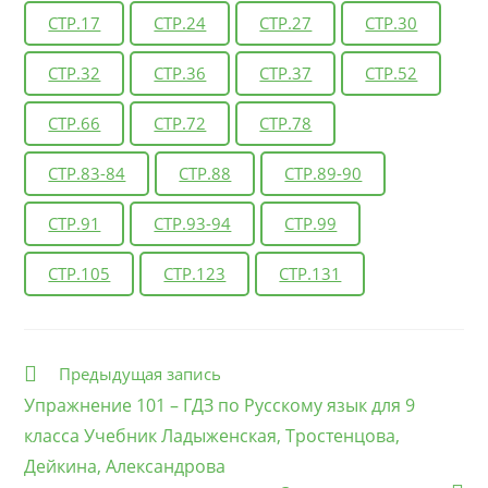
СТР.17
СТР.24
СТР.27
СТР.30
СТР.32
СТР.36
СТР.37
СТР.52
СТР.66
СТР.72
СТР.78
СТР.83-84
СТР.88
СТР.89-90
СТР.91
СТР.93-94
СТР.99
СТР.105
СТР.123
СТР.131
Еще
Предыдущая запись
статьи
Упражнение 101 – ГДЗ по Русскому язык для 9
класса Учебник Ладыженская, Тростенцова,
Дейкина, Александрова