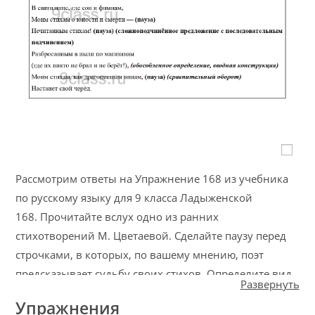
Рассмотрим ответы на Упражнение 168 из учебника
по русскому языку для 9 класса Ладыженской
168. Прочитайте вслух одно из ранних
стихотворений М. Цветаевой. Сделайте паузу перед
строчками, в которых, по вашему мнению, поэт
предсказывает судьбу своих стихов. Определите вид
Развернуть
сложного предложения, употреблённого в тексте.
Упражнения
Объясните (устно) постановку знаков препинания.