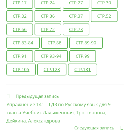
СТР.17
СТР.24
СТР.27
СТР.30
СТР.32
СТР.36
СТР.37
СТР.52
СТР.66
СТР.72
СТР.78
СТР.83-84
СТР.88
СТР.89-90
СТР.91
СТР.93-94
СТР.99
СТР.105
СТР.123
СТР.131
Еще
Предыдущая запись
статьи
Упражнение 141 – ГДЗ по Русскому язык для 9
класса Учебник Ладыженская, Тростенцова,
Дейкина, Александрова
Следующая запись