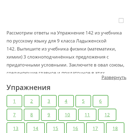
Рассмотрим ответы на Упражнение 142 из учебника
по русскому языку для 9 класса Ладыженской
142. Выпишите из учебника физики (математики,
химии) 3 сложноподчинённых предложения с
придаточными условными. Заключите в овал союзы,
соединяющие главное и придаточное в этих
Развернуть
предложениях.
Упражнения
1
2
3
4
5
6
7
8
9
10
11
12
13
14
15
16
17
18