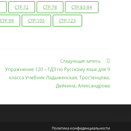
6
СТР.72
СТР.78
СТР.83-84
СТР.99
СТР.105
СТР.123
Следующая запись
Упражнение 120 – ГДЗ по Русскому язык для 9
класса Учебник Ладыженская, Тростенцова,
Дейкина, Александрова
Политика конфиденциальности