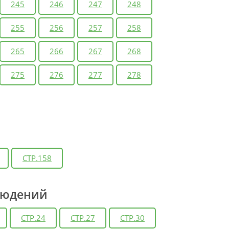
245
246
247
248
255
256
257
258
265
266
267
268
275
276
277
278
СТР.158
людений
СТР.24
СТР.27
СТР.30