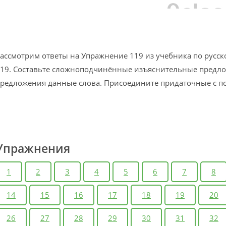
ассмотрим ответы на Упражнение 119 из учебника по русск
19. Составьте сложноподчинённые изъяснительные предлож
редложения данные слова. Присоедините придаточные с п
Упражнения
1
2
3
4
5
6
7
8
14
15
16
17
18
19
20
26
27
28
29
30
31
32