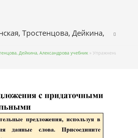
нская, Тростенцова, Дейкина,
стенцова, Дейкина, Александрова учебник
»
Упражнение 119 – ГД