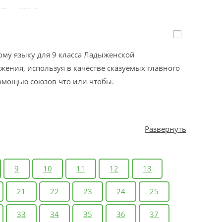
ому языку для 9 класса Ладыженской
ения, используя в качестве сказуемых главного
омощью союзов что или чтобы.
Развернуть
9
10
11
12
13
21
22
23
24
25
33
34
35
36
37