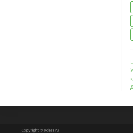
Е
с
У
к
Д
Copyright © 9class.ru