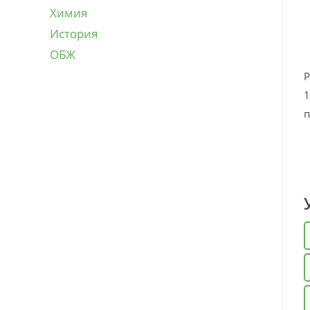
Химия
История
ОБЖ
Р
1
п