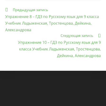
Еще
Предыдущая запись
статьи
Упражнение 8 – ГДЗ по Русскому язык для 9 класса
Учебник Ладыженская, Тростенцова, Дейкина,
Александрова
Следующая запись
Упражнение 10 – ГДЗ по Русскому язык для 9
класса Учебник Ладыженская, Тростенцова,
Дейкина, Александрова