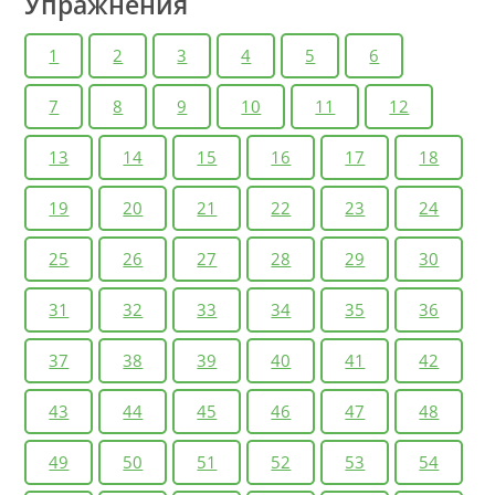
Упражнения
сказанное? Найдите срыв начатой конструкции, когда
говорящий не заканчивает одно предложение, а уже
1
2
3
4
5
6
начинает другое.
7
8
9
10
11
12
13
14
15
16
17
18
19
20
21
22
23
24
25
26
27
28
29
30
31
32
33
34
35
36
37
38
39
40
41
42
43
44
45
46
47
48
49
50
51
52
53
54