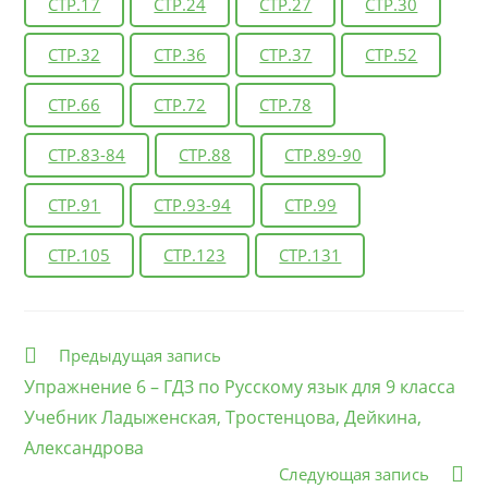
СТР.17
СТР.24
СТР.27
СТР.30
СТР.32
СТР.36
СТР.37
СТР.52
СТР.66
СТР.72
СТР.78
СТР.83-84
СТР.88
СТР.89-90
СТР.91
СТР.93-94
СТР.99
СТР.105
СТР.123
СТР.131
Еще
Предыдущая запись
статьи
Упражнение 6 – ГДЗ по Русскому язык для 9 класса
Учебник Ладыженская, Тростенцова, Дейкина,
Александрова
Следующая запись