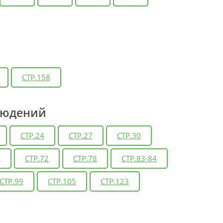
СТР.158
людений
СТР.24
СТР.27
СТР.30
6
СТР.72
СТР.78
СТР.83-84
СТР.99
СТР.105
СТР.123