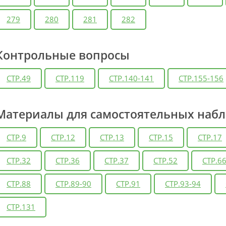
279
280
281
282
Контрольные вопросы
СТР.49
СТР.119
СТР.140-141
СТР.155-156
Материалы для самостоятельных наб
СТР.9
СТР.12
СТР.13
СТР.15
СТР.17
СТР.32
СТР.36
СТР.37
СТР.52
СТР.6
СТР.88
СТР.89-90
СТР.91
СТР.93-94
СТР.131