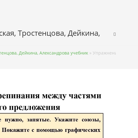
ская, Тростенцова, Дейкина,
стенцова, Дейкина, Александрова учебник
»
Упражнение 69 – ГДЗ