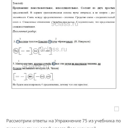
Рассмотрим ответы на Упражнение 75 из учебника по