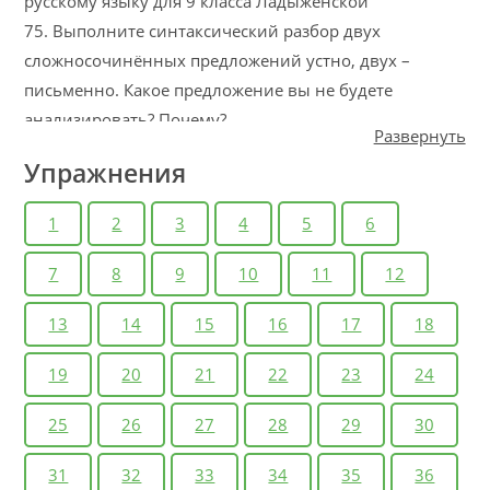
русскому языку для 9 класса Ладыженской
75. Выполните синтаксический разбор двух
сложносочинённых предложений устно, двух –
письменно. Какое предложение вы не будете
анализировать? Почему?
Развернуть
Упражнения
1
2
3
4
5
6
7
8
9
10
11
12
13
14
15
16
17
18
19
20
21
22
23
24
25
26
27
28
29
30
31
32
33
34
35
36