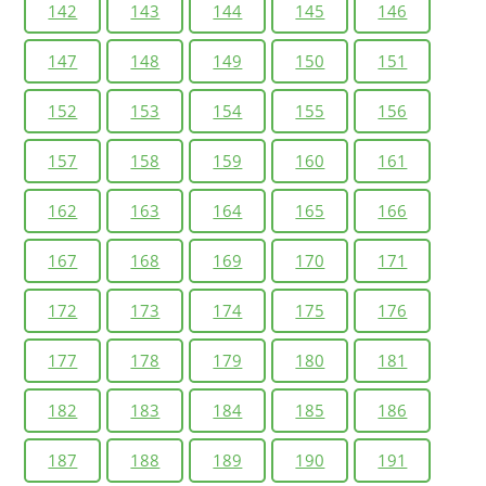
142
143
144
145
146
147
148
149
150
151
152
153
154
155
156
157
158
159
160
161
162
163
164
165
166
167
168
169
170
171
172
173
174
175
176
177
178
179
180
181
182
183
184
185
186
187
188
189
190
191