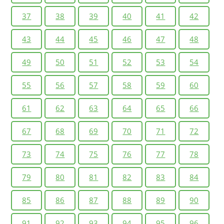
37
38
39
40
41
42
43
44
45
46
47
48
49
50
51
52
53
54
55
56
57
58
59
60
61
62
63
64
65
66
67
68
69
70
71
72
73
74
75
76
77
78
79
80
81
82
83
84
85
86
87
88
89
90
91
92
93
94
95
96