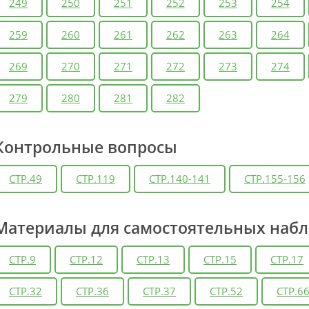
249
250
251
252
253
254
259
260
261
262
263
264
269
270
271
272
273
274
279
280
281
282
Контрольные вопросы
СТР.49
СТР.119
СТР.140-141
СТР.155-156
Материалы для самостоятельных наб
СТР.9
СТР.12
СТР.13
СТР.15
СТР.17
СТР.32
СТР.36
СТР.37
СТР.52
СТР.6