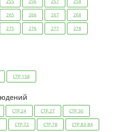
255
256
257
258
265
266
267
268
275
276
277
278
СТР.158
людений
СТР.24
СТР.27
СТР.30
6
СТР.72
СТР.78
СТР.83-84