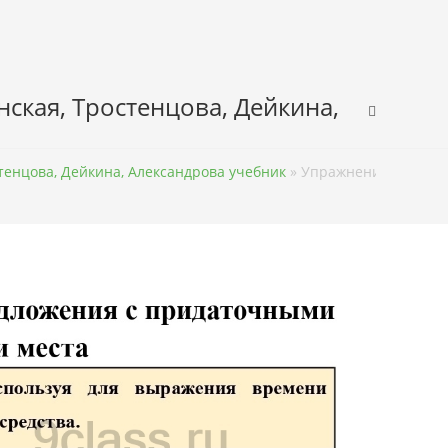
нская, Тростенцова, Дейкина,
стенцова, Дейкина, Александрова учебник
»
Упражнение 128 – ГД