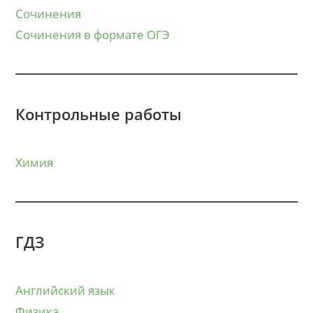
Сочинения
Сочинения в формате ОГЭ
Контрольные работы
Химия
ГДЗ
Английский язык
Физика