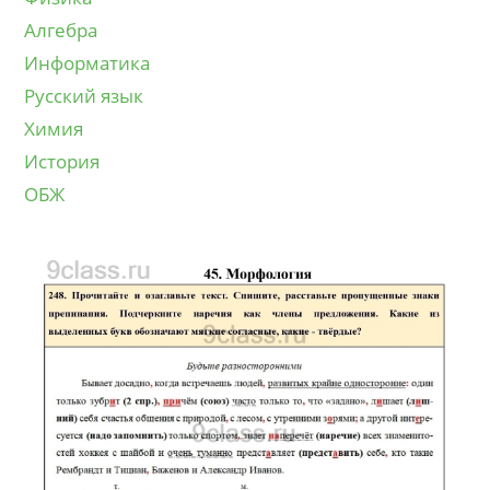
Алгебра
Информатика
Русский язык
Химия
История
ОБЖ