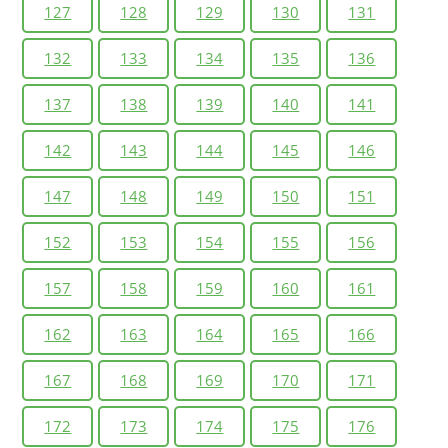
127
128
129
130
131
132
133
134
135
136
137
138
139
140
141
142
143
144
145
146
147
148
149
150
151
152
153
154
155
156
157
158
159
160
161
162
163
164
165
166
167
168
169
170
171
172
173
174
175
176