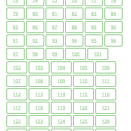
73
74
75
76
77
78
79
80
81
82
83
84
85
86
87
88
89
90
91
92
93
94
95
96
97
98
99
100
101
102
103
104
105
106
107
108
109
110
111
112
113
114
115
116
117
118
119
120
121
122
123
124
125
126