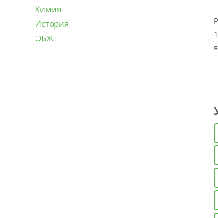
Химия
Р
История
1
ОБЖ
я