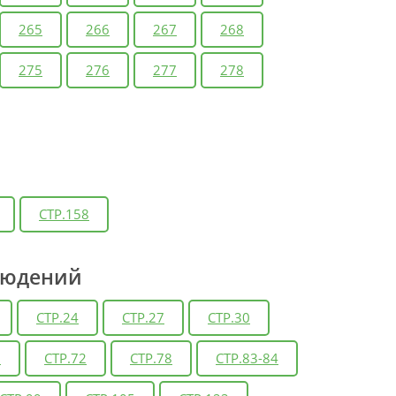
265
266
267
268
275
276
277
278
СТР.158
людений
СТР.24
СТР.27
СТР.30
6
СТР.72
СТР.78
СТР.83-84