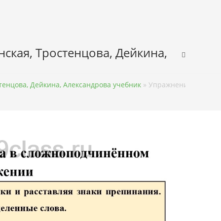
нская, Тростенцова, Дейкина,
стенцова, Дейкина, Александрова учебник
»
Упражнение 105 – ГД