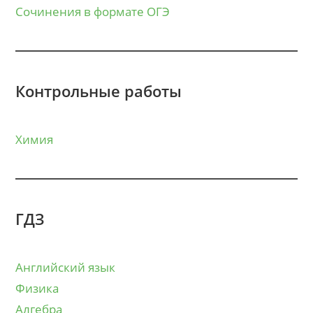
Сочинения в формате ОГЭ
Контрольные работы
Химия
ГДЗ
Английский язык
Физика
Алгебра