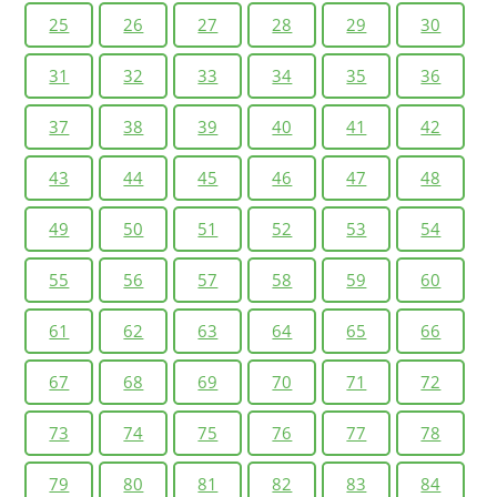
25
26
27
28
29
30
31
32
33
34
35
36
37
38
39
40
41
42
43
44
45
46
47
48
49
50
51
52
53
54
55
56
57
58
59
60
61
62
63
64
65
66
67
68
69
70
71
72
73
74
75
76
77
78
79
80
81
82
83
84