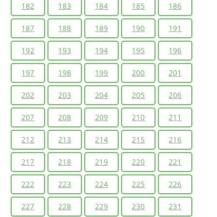
182
183
184
185
186
187
188
189
190
191
192
193
194
195
196
197
198
199
200
201
202
203
204
205
206
207
208
209
210
211
212
213
214
215
216
217
218
219
220
221
222
223
224
225
226
227
228
229
230
231