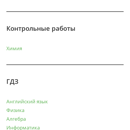
Контрольные работы
Химия
ГДЗ
Английский язык
Физика
Алгебра
Информатика