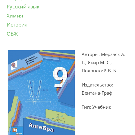
Русский язык
Химия
История
ОБЖ
Авторы: Мерзляк А.
Г., Якир М. С.,
Полонский В. Б.
Издательство:
Вентана-Граф
Тип: Учебник