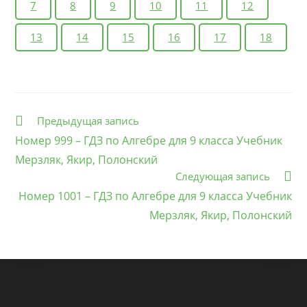
7
8
9
10
11
12
13
14
15
16
17
18
Еще
Предыдущая запись
статьи
Номер 999 – ГДЗ по Алгебре для 9 класса Учебник
Мерзляк, Якир, Полонский
Следующая запись
Номер 1001 – ГДЗ по Алгебре для 9 класса Учебник
Мерзляк, Якир, Полонский